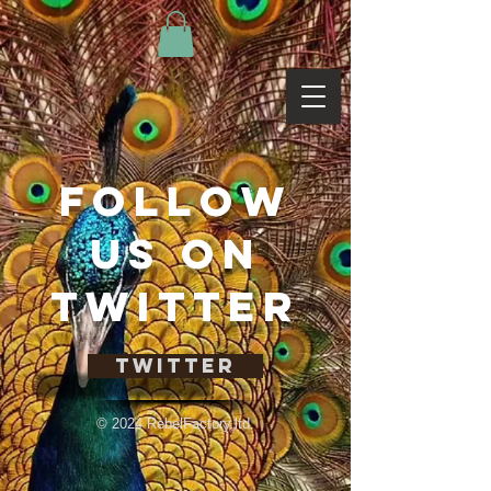
Follow
us on
TWITTER
Twitter
© 2024 RebelFactory,ltd.